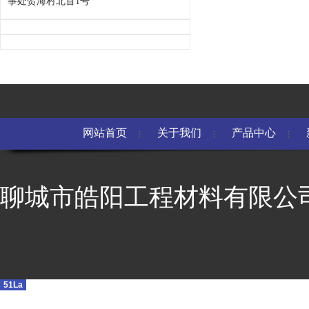
事处贺海村北首1号
网站首页
关于我们
产品中心
聊城市皓阳工程材料有限公
51La