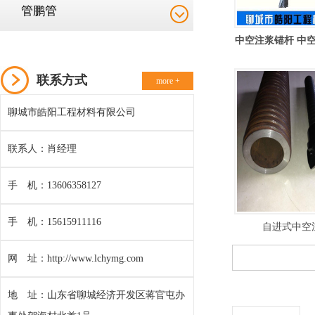
管鹏管
中空注浆锚杆 中
隧道用中
联系方式
more +
聊城市皓阳工程材料有限公司
联系人：肖经理
手 机：13606358127
手 机：15615911116
自进式中空
网 址：http://www.lchymg.com
地 址：山东省聊城经济开发区蒋官屯办