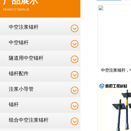
产品展示
PRODUCT DISPLAY
中空注浆锚杆
中空锚杆
隧道用中空锚杆
中空注浆锚杆，
锚杆配件
杆，如何
注浆小导管
锚杆
组合中空注浆锚杆