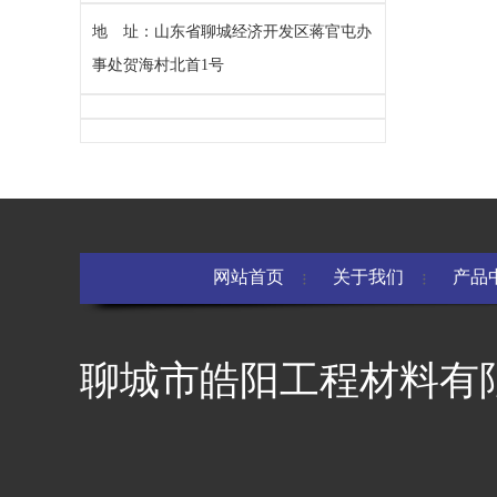
地 址：山东省聊城经济开发区蒋官屯办
事处贺海村北首1号
网站首页
关于我们
产品
聊城市皓阳工程材料有