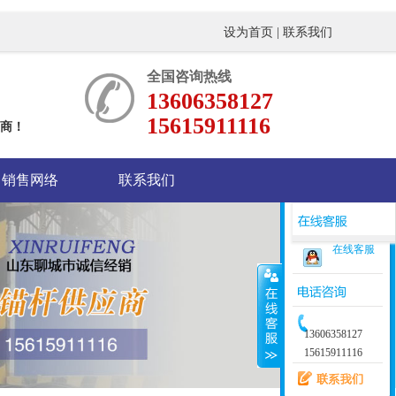
设为首页
|
联系我们
全国咨询热线
13606358127
15615911116
商！
销售网络
联系我们
在线客服
13606358127
15615911116