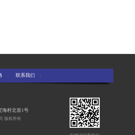
络
联系我们
贺海村北首1号
有限公司 版权所有