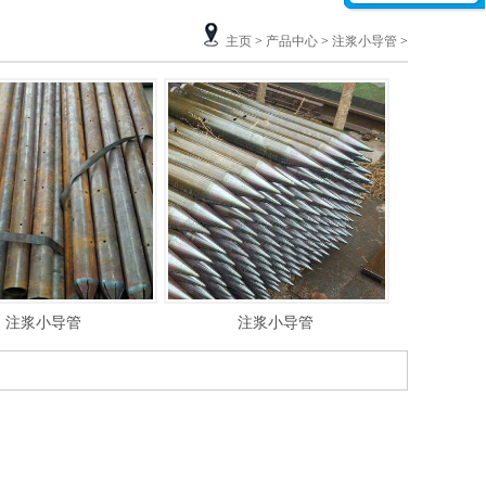
主页
>
产品中心
>
注浆小导管
>
注浆小导管
注浆小导管