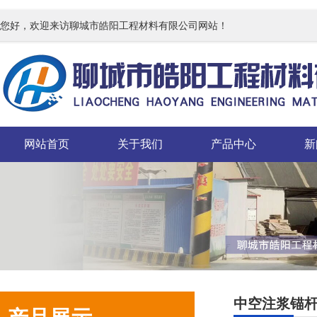
您好，欢迎来访聊城市皓阳工程材料有限公司网站！
网站首页
关于我们
产品中心
新
中空注浆锚