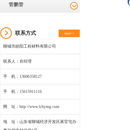
管鹏管
联系方式
more +
聊城市皓阳工程材料有限公司
联系人：肖经理
手 机：13606358127
手 机：15615911116
网 址：http://www.lchymg.com
地 址：山东省聊城经济开发区蒋官屯办