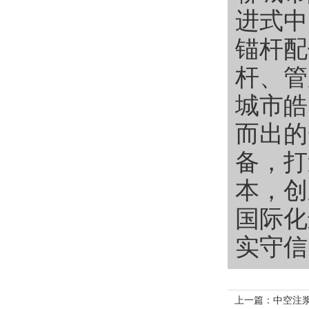
进式中
锚杆配
杆、管鹏
城市皓
而出的
备，打
本，创
国际化
实守信
上一篇：
中空注