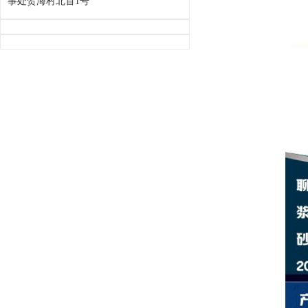
事处贺海村北首1号